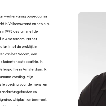
jaar werkervaring opgedaan in
rkt in Valkenswaard en heb o.a.
 in 1998 gestart met de
nd in Amsterdam. Na het
tart met de praktijk in
itter van het Nacom, een
j studenten osteopathie. In
 Osteopathie in Amsterdam. Ik
 humane voeding. Mijn
uiste voeding voor de mens, en
? Aandachtsgebieden en
igraine, whiplash en burn-out.