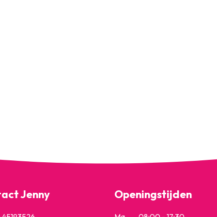
act Jenny
Openingstijden
6-45193526
Ma
08:00 - 17:30