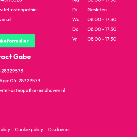
vitel-osteopathie-
Di
Gesloten
ven.nl
Wo
08:00 - 17:30
Do
08:00 - 17:30
Vr
08:00 - 17:30
akeformulier
tact Gabe
6-28329573
App:
06-28329573
itel-osteopathie-eindhoven.nl
olicy
Cookie policy
Disclaimer